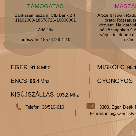
TÁMOGATÁS
IMASZ
Bankszámlaszám: CIB Bank Zrt.
A Szent István Rád
11102003-18578726-10000001
órától Rózsafüz
közvetít. Hallgatói
Adó 1%
hétköznapokon 9 é
várjuk telefonon 
adószám: 18578726-1-10
számo
EGER
MISKOLC
91.8
Mhz
95.
ENCS
GYÖNGYÖS
95.4
Mhz
KISÚJSZÁLLÁS
103,2
Mhz
Telefon: 36/510-610
3300, Eger, Deák 
E-mail: info@szentistv
© 