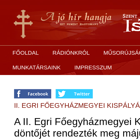
FŐOLDAL
RÁDIÓNKRÓL
MŰSORÚJSÁ
MUNKATÁRSAINK
IMPRESSZUM
II. EGRI FŐEGYHÁZMEGYEI KISPÁL
A II. Egri Főegyházmegyei 
döntőjét rendezték meg máj