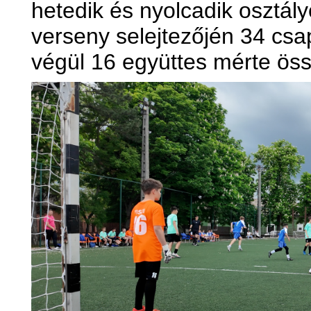
hetedik és nyolcadik osztál
verseny selejtezőjén 34 csap
végül 16 együttes mérte öss