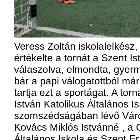
Veress Zoltán iskolalelkész
értékelte a tornát a Szent I
válaszolva, elmondta, gyerme
bár a papi válogatottból már
tartja ezt a sportágat. A tor
István Katolikus Általános Isk
szomszédságában lévő Város
Kovács Miklós Istvánné , a G
Általános Iskola és Szent E