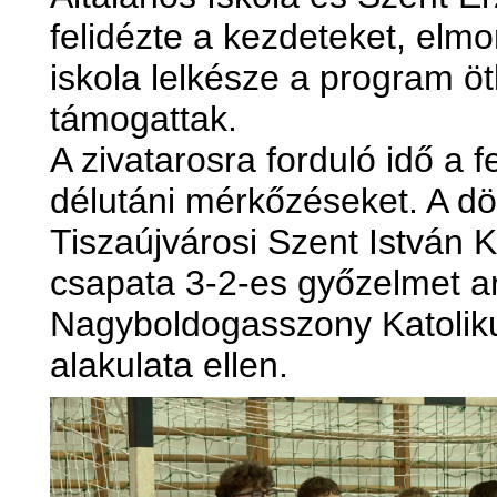
felidézte a kezdeteket, elmon
iskola lelkésze a program ö
támogattak.
A zivatarosra forduló idő a f
délutáni mérkőzéseket. A d
Tiszaújvárosi Szent István K
csapata 3-2-es győzelmet ar
Nagyboldogasszony Katoliku
alakulata ellen.