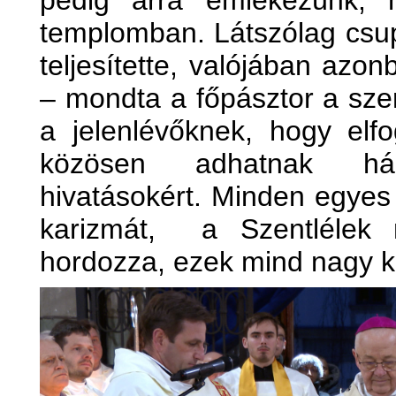
pedig arra emlékezünk, 
templomban. Látszólag csup
teljesítette, valójában azon
– mondta a főpásztor a sze
a jelenlévőknek, hogy elf
közösen adhatnak há
hivatásokért. Minden egye
karizmát, a Szentléle
hordozza, ezek mind nagy k