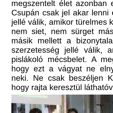
megszentelt élet azonban 
Csupán csak jel akar lenni
jellé válik, amikor türelmes
nem siet, nem sürget má
másik mellett a bizonyta
szerzetesség jellé válik, 
pislákoló mécsbelet. A meg
hogy ezt a vágyat ne eln
neki. Ne csak beszéljen K
hogy rajta keresztül látható