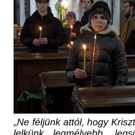
„
Ne féljünk attól, hogy Kris
lelkünk legmélyebb, leg