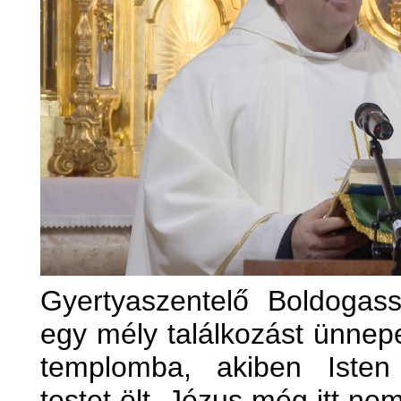
Gyertyaszentelő Boldoga
egy mély találkozást ünnep
templomba, akiben Isten
testet ölt. Jézus még itt ne