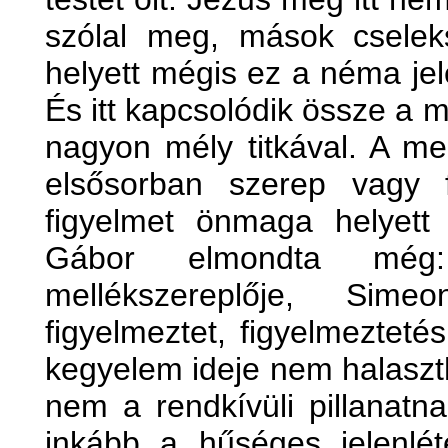
szólal meg, mások cselek
helyett mégis ez a néma je
És itt kapcsolódik össze a 
nagyon mély titkával. A me
elsősorban szerep vagy 
figyelmet önmaga helyett Kr
Gábor elmondta még
mellékszereplője, Sim
figyelmeztet, figyelmeztet
kegyelem ideje nem halaszt
nem a rendkívüli pillanatn
inkább a hűséges jelenlét