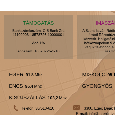
TÁMOGATÁS
IMASZ
Bankszámlaszám: CIB Bank Zrt.
A Szent István Rád
11102003-18578726-10000001
órától Rózsafüz
közvetít. Hallgatói
Adó 1%
hétköznapokon 9 é
várjuk telefonon 
adószám: 18578726-1-10
számo
EGER
MISKOLC
91.8
Mhz
95.
ENCS
GYÖNGYÖS
95.4
Mhz
KISÚJSZÁLLÁS
103,2
Mhz
Telefon: 36/510-610
3300, Eger, Deák 
E-mail: info@szentistv